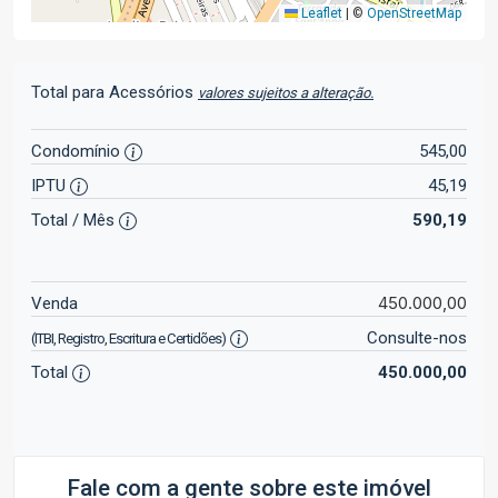
Leaflet
|
©
OpenStreetMap
Total para Acessórios
valores sujeitos a alteração.
Condomínio
545,00
IPTU
45,19
Total / Mês
590,19
450.000,00
Venda
Consulte-nos
(ITBI, Registro, Escritura e Certidões)
Total
450.000,00
Fale com a gente sobre este imóvel