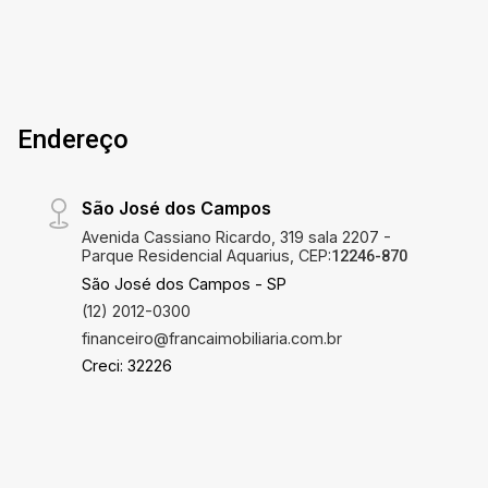
estabelecimentos que garantem comodidade no
dia a dia. Além disso, a localização oferece
acesso rápido às principais vias da cidade,
facilitando o deslocamento para outras regiões
de Jacareí e cidades vizinhas. Uma excelente
Endereço
opção tanto para moradia quanto para
investimento, em uma região com alta demanda
e grande potencial de valorização. Agende sua
São José dos Campos
visita e conheça o The First Villa Branca.
Avenida Cassiano Ricardo, 319 sala 2207 -
Parque Residencial Aquarius, CEP:
12246-870
São José dos Campos - SP
(12) 2012-0300
financeiro@francaimobiliaria.com.br
Creci: 32226