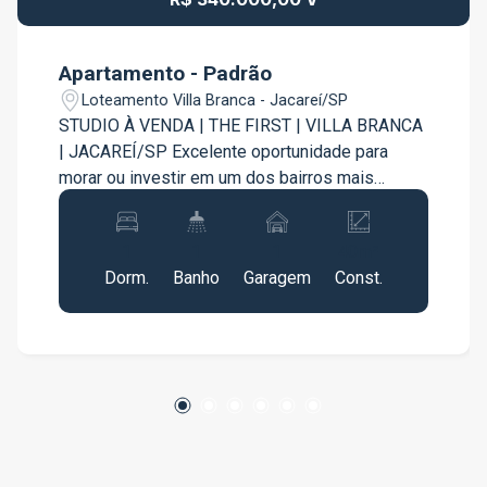
Apartamento - Padrão
Loteamento Villa Branca - Jacareí/SP
STUDIO À VENDA | THE FIRST | VILLA BRANCA
| JACAREÍ/SP Excelente oportunidade para
morar ou investir em um dos bairros mais
valorizados de Jacareí. Este studio com 1
dormitório no empreendimento The First
1
1
1
40m²
oferece praticidade, conforto e um estilo de
Dorm.
Banho
Garagem
Const.
vida moderno, ideal para quem busca
funcionalidade em uma localização estratégica.
O imóvel está situado no Villa Branca, região
reconhecida por sua excelente infraestrutura e
constante valorização, com fácil acesso a
serviços essenciais, comércio, escolas e áreas
verdes. Nas proximidades, você encontra
supermercados, restaurantes, lojas e diversos