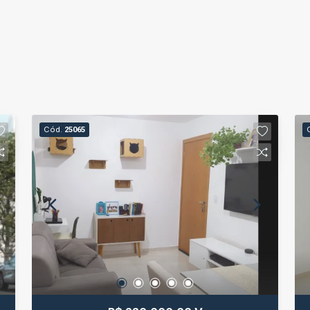
Cód.
25065