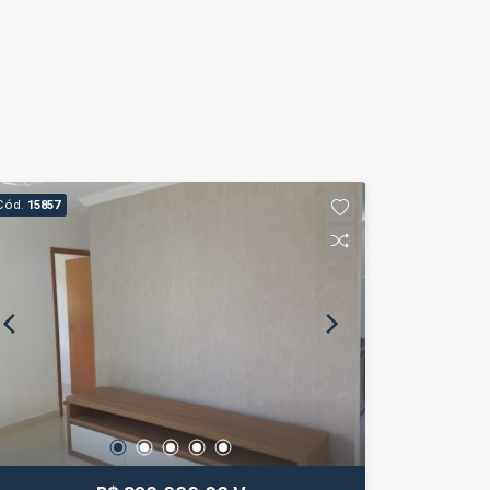
Cód.
15857