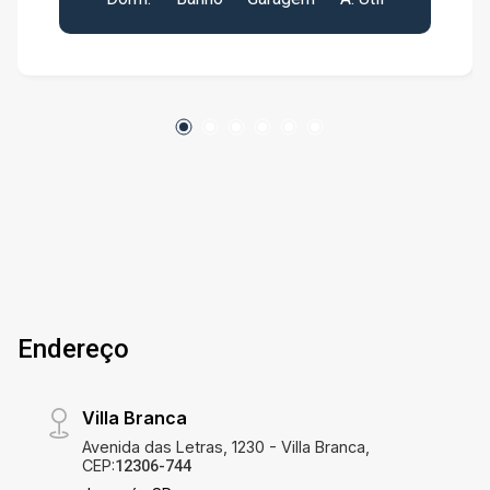
cinema exclusivo, salão de festas e jogos, horta
e bicicletas compartilhadas para facilitar o seu
dia a dia. Com varanda, ideal para quem busca
qualidade de vida e praticidade, em um
ambiente novo e sofisticado.
Endereço
Villa Branca
Avenida das Letras, 1230 - Villa Branca,
CEP:
12306-744