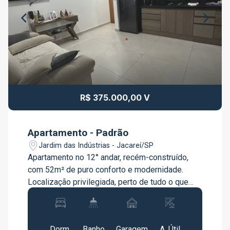
R$ 375.000,00 V
Apartamento - Padrão
Jardim das Indústrias - Jacareí/SP
Apartamento no 12° andar, recém-construído,
com 52m² de puro conforto e modernidade.
Localização privilegiada, perto de tudo o que
você precisa: supermercados, escolas,
restaurantes e mais. O condomínio oferece uma
2
1
1
53m²
infraestrutura completa: academia moderna,
Dorm.
Banho
Garagem
A. Útil