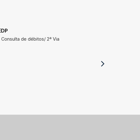
EDP
SAAE
Consulta de débitos/ 2ª Via
Consulta 