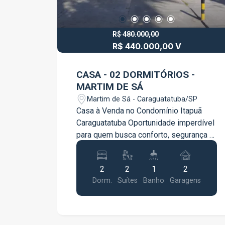
R$ 480.000,00
R$ 440.000,00 V
CASA - 02 DORMITÓRIOS -
MARTIM DE SÁ
Martim de Sá - Caraguatatuba/SP
Casa à Venda no Condomínio Itapuã
Caraguatatuba Oportunidade imperdível
para quem busca conforto, segurança e
uma excelente localização no litoral
norte! Características do imóvel: 2
2
2
1
2
quartos, ambos suítes Lavabo Sala
Dorm.
Suítes
Banho
Garagens
bem arejada Cozinha funcional Área de
serviço Vaga para 2 carros Localizada
no Condomínio Itapuã, em
Caraguatatuba Imóvel ideal tanto para