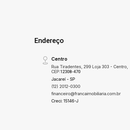
moradia quanto para veraneio, com
excelente distribuição de espaços e
pronto para morar. O condomínio
oferece tranquilidade, segurança e fácil
acesso às principais vias, com
proximidade de comércios, escolas e
Endereço
praias.
Centro
Rua Tiradentes, 299 Loja 303 - Centro,
CEP:
12308-470
Jacareí - SP
(12) 2012-0300
financeiro@francaimobiliaria.com.br
Creci: 15146-J