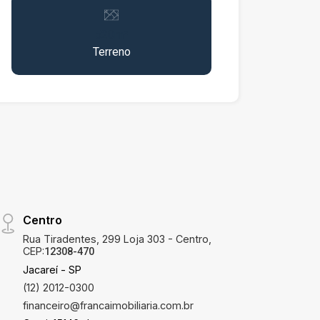
com todo conforto, segurança e
exclusividade que você merece. ?
520m²
Localizado em condomínio fechado,
Terreno
infraestrutura completa, ruas
asfaltadas, iluminação, paisagismo e
áreas de lazer. ? Pronto para construir,
com matrícula individualizada e
documentação em ordem. ? alvará de
construção aprovado com Projeto de
implantação arquitetônico ? certidão de
emplacamento
Centro
Rua Tiradentes, 299 Loja 303 - Centro,
CEP:
12308-470
Jacareí - SP
(12) 2012-0300
financeiro@francaimobiliaria.com.br