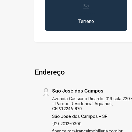
para investidores,- 5.300m²,- Excelente
localização,- Pode ser usado para
5.320m²
finalidade comercial, residencial ou
Terreno
industrialVale à pena conferir!
Endereço
São José dos Campos
Avenida Cassiano Ricardo, 319 sala 220
- Parque Residencial Aquarius,
CEP:
12246-870
São José dos Campos - SP
(12) 2012-0300
financeiro@francaimobiliaria.com.br