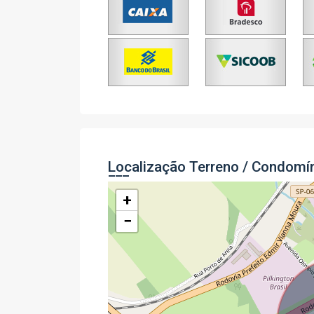
Localização Terreno / Condomí
+
−