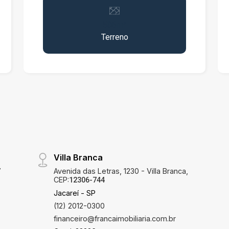
que você merece. ? Localizado em
condomínio fechado, infraestrutura
506m²
completa, ruas asfaltadas, iluminação,
Terreno
paisagismo e áreas de lazer. ? Pronto
para construir, com matrícula
individualizada e documentação em
ordem. ? alvará de construção aprovado
com Projeto de implantação
arquitetônico ? certidão de
emplacamento
Villa Branca
7
Avenida das Letras, 1230 - Villa Branca,
CEP:
12306-744
Jacareí - SP
(12) 2012-0300
financeiro@francaimobiliaria.com.br