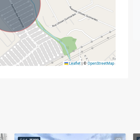
Leaflet
|
©
OpenStreetMap