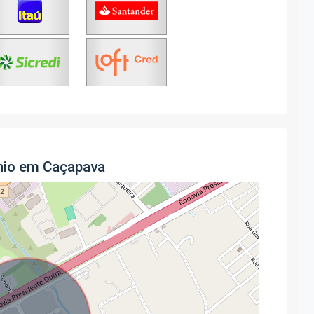
nio em Caçapava