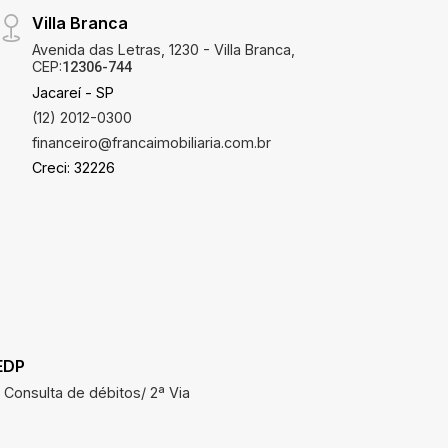
Villa Branca
Avenida das Letras, 1230 - Villa Branca,
CEP:
12306-744
Jacareí - SP
(12) 2012-0300
financeiro@francaimobiliaria.com.br
Creci: 32226
EDP
SAAE
Consulta de débitos/ 2ª Via
Consulta 