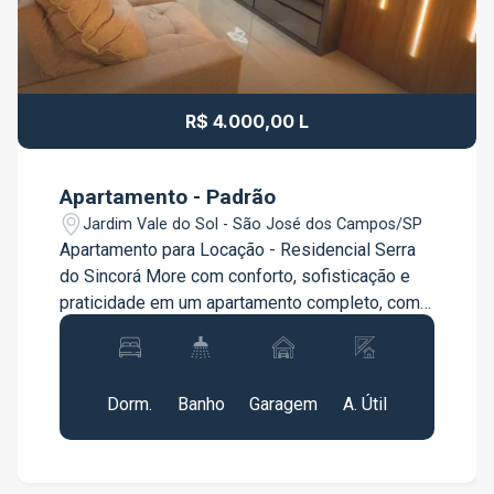
R$ 4.000,00 L
Apartamento - Padrão
Jardim Vale do Sol - São José dos Campos/SP
Apartamento para Locação - Residencial Serra
do Sincorá More com conforto, sofisticação e
praticidade em um apartamento completo, com
móveis planejados e excelente acabamento,
localizado no Residencial Serra do Sincorá,
2
1
1
69m²
próximo à Faculdade Anhanguera e à Eleb
Dorm.
Banho
Garagem
A. Útil
(Embraer). O imóvel conta com: 69,41 m² de área
privativa 2 dormitórios, sendo 1 suíte, ambos
com móveis planejados Sala planejada com ar-
condicionado Cozinha planejada com cooktop,