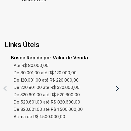
planejado Corredor com amplo armário embutido
Área de serviço com varal de teto e varal
embutido Um apartamento impecável, pronto
para morar, ideal para quem busca qualidade de
vida, excelente localização e um imóvel
totalmente planejado.
Links Úteis
Busca Rápida por Valor de Venda
Até R$ 80.000,00
De 80.001,00 até R$ 120.000,00
De 120.001,00 até R$ 220.800,00
De 220.801,00 até R$ 320.600,00
De 320.601,00 até R$ 520.600,00
De 520.601,00 até R$ 820.600,00
De 820.601,00 até R$ 1.500.000,00
Acima de R$ 1.500.000,00