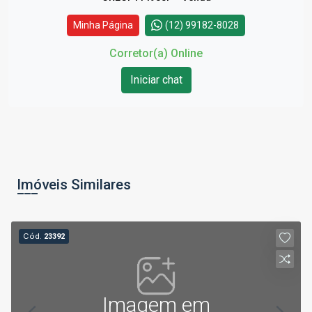
Minha Página
(12) 99182-8028
Corretor(a) Online
Iniciar chat
Imóveis Similares
Cód.
23392
Imagem em