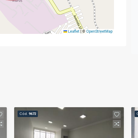
Leaflet
|
©
OpenStreetMap
Cód.
9672