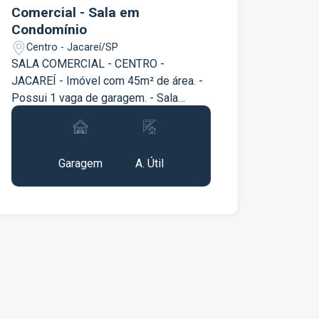
Comercial - Sala em
Condomínio
Centro - Jacareí/SP
SALA COMERCIAL - CENTRO -
JACAREÍ - Imóvel com 45m² de área. -
Possui 1 vaga de garagem. - Sala
ampla com divisórias. Ficou
Interessado? Fale com a nossa equipe!
1
45m²
Telefone: (12) 2012-0300.
Garagem
A. Útil