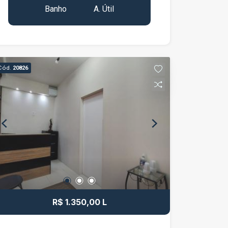
Banho
A. Útil
Cód.
20826
R$ 1.350,00 L