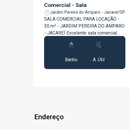
Comercial - Sala
Jardim Pereira do Amparo - Jacareí/SP
SALA COMERCIAL PARA LOCAÇÃO -
30 m² - JARDIM PEREIRA DO AMPARO
- JACAREÍ Excelente sala comercial
disponível para locação no bairro
Jardim Pereira do Amparo, em Jacareí,
1
30m²
ideal para escritórios, consultórios,
Banho
A. Útil
profissionais liberais e empresas de
prestação de serviços. O imóvel possui
30 m² de área útil, com 1 sala comercial
e 1 banheiro, oferecendo um espaço
funcional e prático para atender às
necessidades do seu negócio.
Destaques do imóvel: 30 m² de área útil
1 sala comercial 1 banheiro Ambiente
Endereço
versátil e funcional Uma excelente
oportunidade para quem busca um