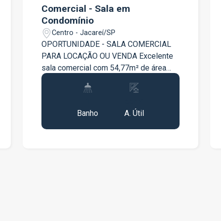
consultores e agende sua visita!
Comercial - Sala em
Condomínio
Centro - Jacareí/SP
OPORTUNIDADE - SALA COMERCIAL
PARA LOCAÇÃO OU VENDA Excelente
sala comercial com 54,77m² de área
privativa, ideal para escritórios,
consultórios, clínicas, coworking ou
1
55m²
diversos segmentos profissionais.
Banho
A. Útil
Características do imóvel: 71m² de área
privativa Sala térrea 01 banheiro
privativo Boa iluminação e ventilação
Fácil acesso Espaço versátil, pronto
para adequação conforme a
necessidade do seu negócio.
Disponível para locação ou venda. Entre
em contato para mais informações e
agende uma visita.