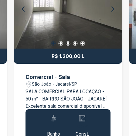
R$ 1.200,00 L
Comercial - Sala
São João - Jacareí/SP
SALA COMERCIAL PARA LOCAÇÃO -
50 m² - BAIRRO SÃO JOÃO - JACAREÍ
Excelente sala comercial disponível
para locação no bairro São João, em
Jacareí, totalmente reformada e pronta
1
50m²
para receber o seu negócio. Com 50 m²
Banho
Const.
de área, o imóvel oferece um ambiente