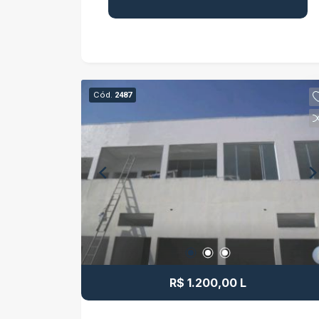
para o seu negócio, que atenda às suas
exigências, é o que você precisa ter em
mente. Agende uma visita!!!
Cód.
2487
R$ 1.200,00 L