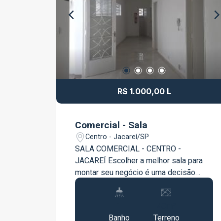
R$ 1.000,00 L
Comercial - Sala
Centro - Jacareí/SP
SALA COMERCIAL - CENTRO -
JACAREÍ Escolher a melhor sala para
montar seu negócio é uma decisão
altamente estratégica. A escolha de
uma boa sala, próximo ao seu público
1
40m²
alvo, de fácil acesso ao seu cliente e
Banho
Terreno
com salas contendo estrutura funcional