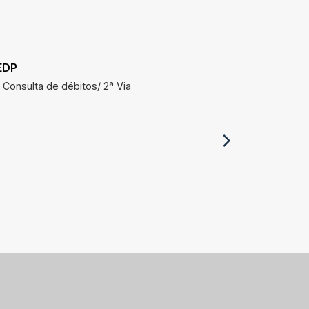
EDP
SAAE
Consulta de débitos/ 2ª Via
Consulta 