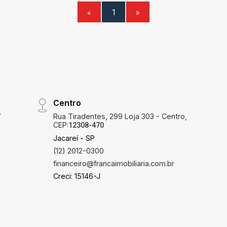
«
1
»
Centro
7
Rua Tiradentes, 299 Loja 303 - Centro,
CEP:
12308-470
Jacareí - SP
(12) 2012-0300
financeiro@francaimobiliaria.com.br
Creci: 15146-J