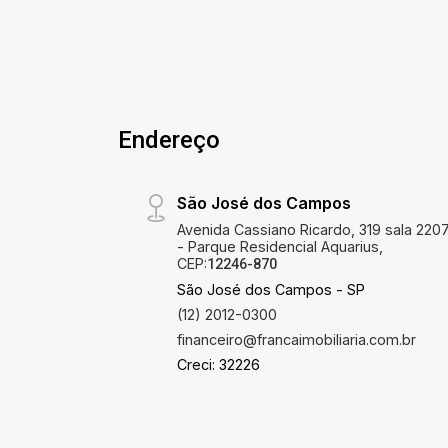
do seu negócio. Destaques do imóvel:
40 m² de área útil Espaço amplo e
versátil Excelente iluminação Ótima
infraestrutura Localização estratégica
Ideal para escritórios, consultórios,
profissionais liberais e empresas de
Endereço
prestação de serviços que buscam um
ambiente adequado para suas
São José dos Campos
atividades. Proporcione mais conforto
e profissionalismo aos seus clientes.
Avenida Cassiano Ricardo, 319 sala 220
- Parque Residencial Aquarius,
Agende sua visita e conheça esta
CEP:
12246-870
excelente oportunidade comercial!
São José dos Campos - SP
(12) 2012-0300
financeiro@francaimobiliaria.com.br
Creci: 32226