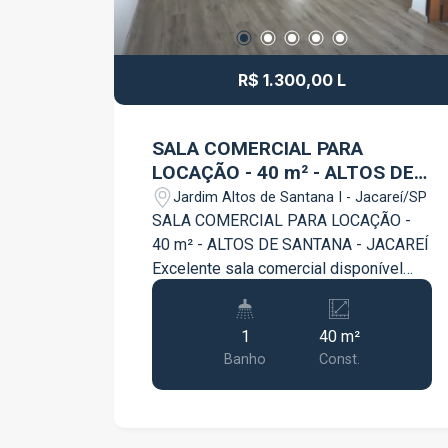
R$ 1.300,00 L
SALA COMERCIAL PARA
LOCAÇÃO - 40 m² - ALTOS DE
SANTANA - JACAREÍ
Jardim Altos de Santana I - Jacareí/SP
SALA COMERCIAL PARA LOCAÇÃO -
40 m² - ALTOS DE SANTANA - JACAREÍ
Excelente sala comercial disponível
para locação na Avenida Elmira Martins
Moreira, em uma localização
1
40 m²
estratégica no bairro Altos de Santana,
Banho
Const.
em Jacareí. O espaço possui 40 m² de
área, oferecendo um ambiente amplo,
confortável e funcional para receber
clientes e desenvolver as atividades