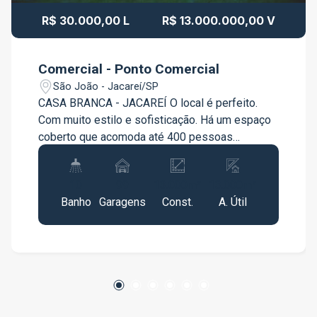
R$ 30.000,00 L
R$ 13.000.000,00 V
Comercial - Ponto Comercial
São João - Jacareí/SP
CASA BRANCA - JACAREÍ O local é perfeito.
Com muito estilo e sofisticação. Há um espaço
coberto que acomoda até 400 pessoas
confortavelmente sentadas. Área externa possui
mais de 13.000 metros quadrados de natureza e
10
99
13.000m²
13.000m²
lindos jardins. Possui características únicas, é
Banho
Garagens
Const.
A. Útil
um marcante diferencial. A arquitetura
neoclássica do local somada aos jardins
exuberantes torna o local perfeito. Há toda
infraestrutura para o conforto de convidados e
anfitriões, que contam com uma sala VIP com
camarim e espaço para descanso. AGENDE SUA
VISITA!!!