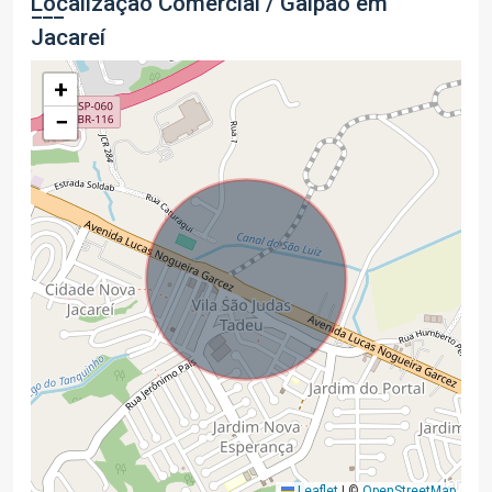
Localização Comercial / Galpão em
Jacareí
+
−
Leaflet
|
©
OpenStreetMap