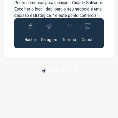
Ponto comercial para locação - Cidade Salvador
Escolher o local ideal para o seu negócio é uma
decisão estratégica ? e este ponto comercial
oferece exatamente o que você precisa para
crescer. Localizado no bairro Cidade Salvador, o
2
1
580m²
417m²
imóvel está em uma região de fácil acesso, com
Banho
Garagem
Terreno
Const.
boa circulação de pessoas e proximidade com o
público-alvo, favorecendo a visibilidade e o
desenvolvimento da sua atividade. O espaço é
versátil e pode ser adaptado para diversos
tipos de comércio ou serviços, proporcionando
praticidade para o dia a dia. O imóvel conta com:
2 banheiros, garantindo mais conforto para
clientes e equipe Ambiente funcional, ideal para
diferentes segmentos Localização estratégica
Se você busca um ponto bem localizado para
impulsionar seu negócio, esta é uma excelente
oportunidade. Entre em contato para mais
informações ou agende uma visita.