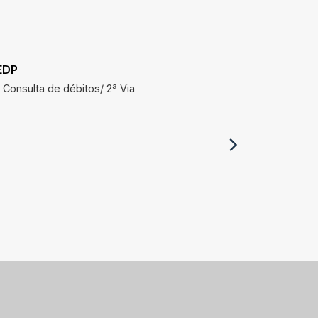
EDP
SAAE
Consulta de débitos/ 2ª Via
Consulta 