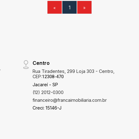
«
1
»
Centro
7
Rua Tiradentes, 299 Loja 303 - Centro,
CEP:
12308-470
Jacareí - SP
(12) 2012-0300
financeiro@francaimobiliaria.com.br
Creci: 15146-J