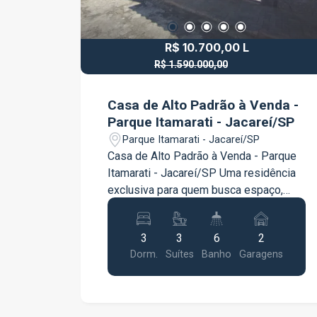
R$ 10.700,00 L
R$ 1.590.000,00
R$ 1.365.000,00 V
Casa de Alto Padrão à Venda -
Parque Itamarati - Jacareí/SP
Parque Itamarati - Jacareí/SP
Casa de Alto Padrão à Venda - Parque
Itamarati - Jacareí/SP Uma residência
exclusiva para quem busca espaço,
conforto, sofisticação e privacidade em
um imóvel completo e com excelente
3
3
6
2
estrutura. Com 400 m² de área
Dorm.
Suítes
Banho
Garagens
construída, esta casa foi
cuidadosamente projetada para
oferecer ambientes amplos, bem
distribuídos e uma experiência única de