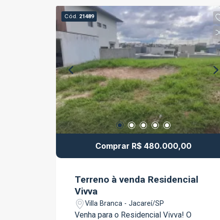
sustentabilidade e o alto padrão de
acabamento que é marca registrada da
Cód.
21489
construtora. Viva com mais conforto,
estilo e bem-estar. Conheça o Sky
Califórnia!
Comprar R$ 480.000,00
Terreno à venda Residencial
Vivva
Villa Branca - Jacareí/SP
Venha para o Residencial Vivva! O