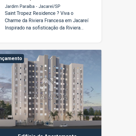
Jardim Paraíba - Jacareí/SP
Saint Tropez Residence ? Viva o
Charme da Riviera Francesa em Jacareí
Inspirado na sofisticação da Riviera
Francesa, o Saint Tropez traz o
equilíbrio perfeito entre elegância,
conforto e exclusividade. ?
Apartamentos de 65 a 89m², com 2 ou 3
ançamento
dormitórios ? Varanda gourmet com
churrasqueira a gás ?? Infraestrutura
para ar-condicionado em todos os
ambientes ? Vagas amplas e ponto
para carro elétrico ? Conceito aberto,
com plantas personalizáveis e
ambientes integrados E mais: ?
Rooftop com piscina, raia de 25m, wine
lounge, sauna e uma vista panorâmica
de tirar o fôlego ? Espaço pet care,