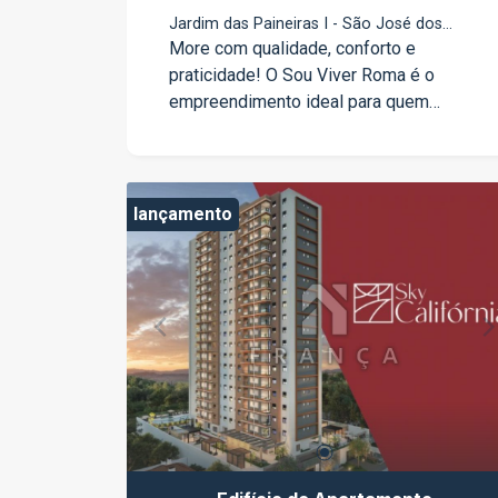
Jardim das Paineiras I - São José dos
Campos/SP
More com qualidade, conforto e
praticidade! O Sou Viver Roma é o
empreendimento ideal para quem
busca viver bem, com infraestrutura
moderna, localização estratégica e
áreas de lazer pensadas para toda a
família. Mais que um lar, um novo estilo
lançamento
de vida.