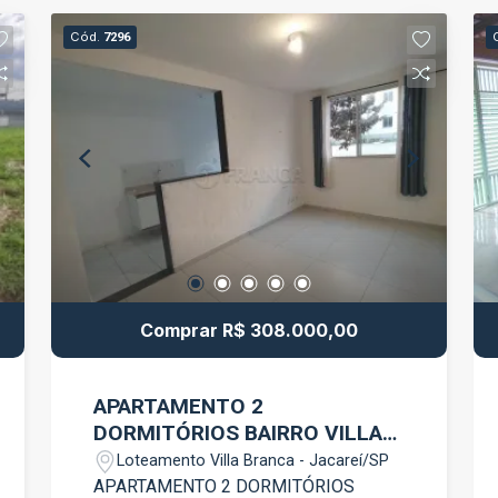
subsolos + garagem, pavimento de
lazer e 14 andares residenciais Ideal
Cód.
7296
para morar ou investir, o Pátio São José
une conforto, praticidade e um projeto
contemporâneo pensado para o dia a
dia urbano.
Comprar R$ 308.000,00
APARTAMENTO 2
DORMITÓRIOS BAIRRO VILLA
BRANCA
Loteamento Villa Branca - Jacareí/SP
APARTAMENTO 2 DORMITÓRIOS