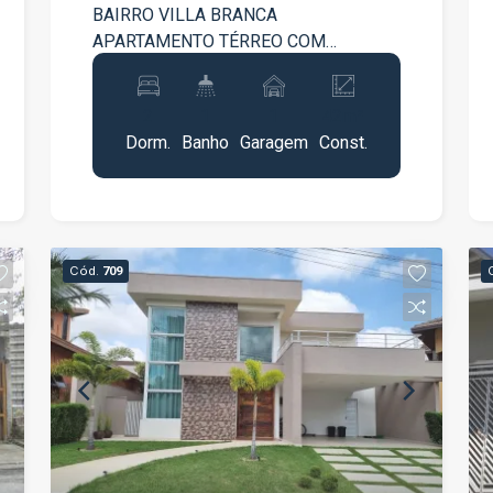
BAIRRO VILLA BRANCA
APARTAMENTO TÉRREO COM
PRIVACIDADE, SOL DA MANHÃ E SEM
PASSAGEM DE PEDESTRES GABINETE
2
1
1
42m²
NA COZINHA GABINETE, ESPELHO E
Dorm.
Banho
Garagem
Const.
BOX NO BANHEIRO QUADRA
POLIESPORTIVA AGENDE SUA VISITA!
Cód.
709