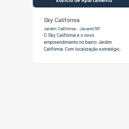
Edifício de Apartamento
Sky Califórnia
Jardim Califórnia - Jacareí/SP
O Sky Califórnia é o novo
empreendimento no bairro Jardim
Califórnia. Com localização estratégica,
próximo à Rodovia Dutra,
supermercados, escolas e serviços
essenciais, ele oferece apartamentos
de 2 ou 3 dormitórios com suíte,
varanda gourmet e plantas inteligentes.
Ideal para quem busca qualidade de
vida, o condomínio conta com lazer
completo: piscina com borda infinita,
beach tennis, salão de festas, cinema,
pet care, horta, espaço fitness e muito
mais. Tudo isso com segurança,