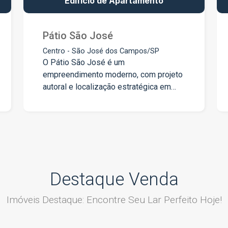
Edifício de Apartamento
Pátio São José
Centro - São José dos Campos/SP
O Pátio São José é um
empreendimento moderno, com projeto
autoral e localização estratégica em
São José dos Campos. Com 19
pavimentos, reúne moradia, lazer e
conveniência em um só lugar.
*Destaques do Empreendimento:* *
200 unidades residenciais (studios e
apartamentos de 2 dormitórios com
suíte) * Tipologias de 36 m² a 141 m²,
Destaque Venda
incluindo opções Giardino * 9 salas
comerciais com fachada ativa e vagas
Imóveis Destaque: Encontre Seu Lar Perfeito Hoje!
para visitantes * Lazer completo: 901
m² (área coberta e descoberta) * 2