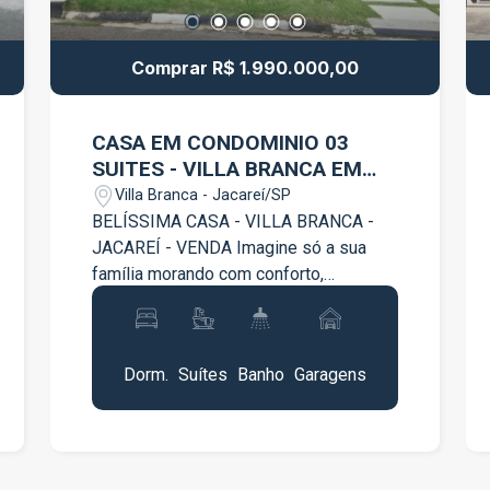
Comprar R$ 1.990.000,00
CASA EM CONDOMINIO 03
SUITES - VILLA BRANCA EM
JACAREI SP
Villa Branca - Jacareí/SP
BELÍSSIMA CASA - VILLA BRANCA -
JACAREÍ - VENDA Imagine só a sua
família morando com conforto,
elegância e muito estilo! Venha morar
numa residência de Luxo e Alto Padrão,
3
3
5
4
super charmosa e moderna, no bairro
Dorm.
Suítes
Banho
Garagens
Villa Branca, em Jacareí. Um dos bairros
mais arborizados da cidade, com ótima
localização e perto de tudo o que você
precisa. Belíssima casa no Residencial
Villa Branca I. - Sala 2 ambientes; - Sala